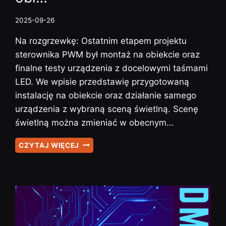
2025-09-26
Na rozgrzewkę: Ostatnim etapem projektu
sterownika PWM był montaż na obiekcie oraz
finalne testy urządzenia z docelowymi taśmami
LED. We wpisie przedstawię przygotowaną
instalację na obiekcie oraz działanie samego
urządzenia z wybraną sceną świetlną. Scenę
świetlną można zmieniać w obecnym…
STEROWNIK
CZYTAJ WIĘCEJ
PWM
–
#13
–
INSTALACJA
STEROWNIKA
NA