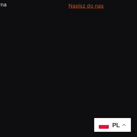
wna
Napisz do nas
PL