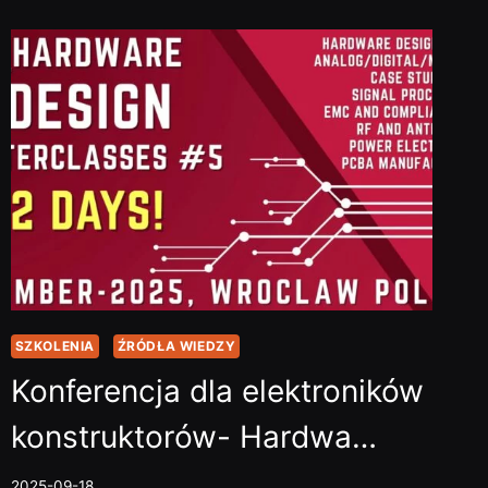
ZERA
#2:
JAK
POŁĄCZYĆ
DWA
MIKROKONTROLERY
I…
SZKOLENIA
ŹRÓDŁA WIEDZY
Konferencja dla elektroników
konstruktorów- Hardwa…
2025-09-18