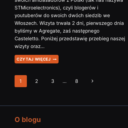
swoich ambasadorów z Polski (tak nas nazywa
STMicroelectronics), czyli blogerów i
youtuberów do swoich dwóch siedzib we
Włoszech. Wizyta trwała 2 dni, pierwszego dnia
byliśmy w Agregate, zaś następnego
Casteletto. Poniżej przedstawię przebieg naszej
wizyty oraz…
JAK
CZYTAJ WIĘCEJ
WYGLĄDAŁ
ST
AMBASSADORS
Nawigacja
1
2
3
…
8
Następna
EVENT
WE
strony
strona
WŁOSZECH?
MOJ…
O blogu