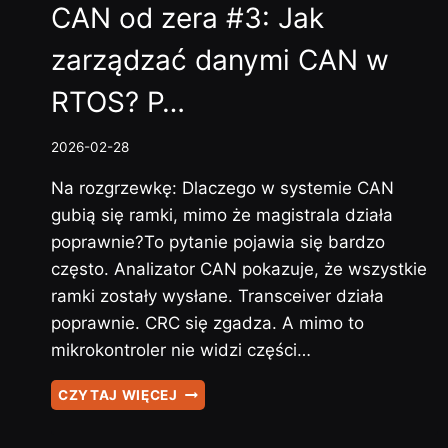
CAN od zera #3: Jak
zarządzać danymi CAN w
RTOS? P…
2026-02-28
Na rozgrzewkę: Dlaczego w systemie CAN
gubią się ramki, mimo że magistrala działa
poprawnie?To pytanie pojawia się bardzo
często. Analizator CAN pokazuje, że wszystkie
ramki zostały wysłane. Transceiver działa
poprawnie. CRC się zgadza. A mimo to
mikrokontroler nie widzi części…
CAN
CZYTAJ WIĘCEJ
OD
ZERA