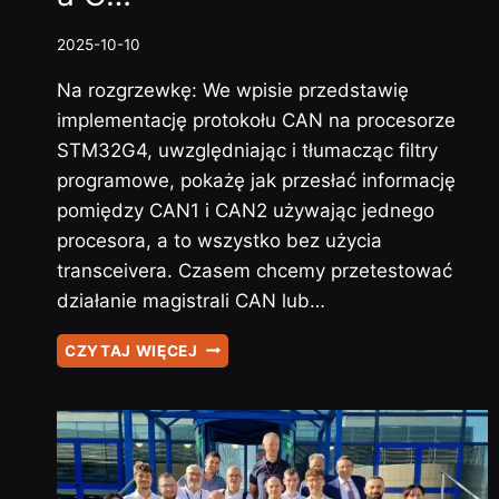
2025-10-10
Na rozgrzewkę: We wpisie przedstawię
implementację protokołu CAN na procesorze
STM32G4, uwzględniając i tłumacząc filtry
programowe, pokażę jak przesłać informację
pomiędzy CAN1 i CAN2 używając jednego
procesora, a to wszystko bez użycia
transceivera. Czasem chcemy przetestować
działanie magistrali CAN lub…
CAN
CZYTAJ WIĘCEJ
OD
ZERA
#1:
JAK
PRZESŁAĆ
DANE