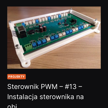
HARDWA…
PROJEKTY
Sterownik PWM – #13 –
Instalacja sterownika na
obi…