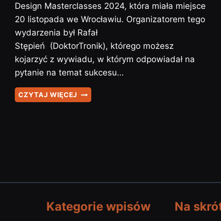
Design Masterclasses 2024, która miała miejsce
20 listopada we Wrocławiu. Organizatorem tego
wydarzenia był Rafał
Stępień (DoktorTronik), którego możesz
kojarzyć z wywiadu, w którym odpowiadał na
pytanie na temat sukcesu…
KONFERENCJA
CZYTAJ WIĘCEJ
DLA
ELEKTRONIKÓW
KONSTRUKTORÓW
–
HARDW…
Kategorie wpisów
Na skró