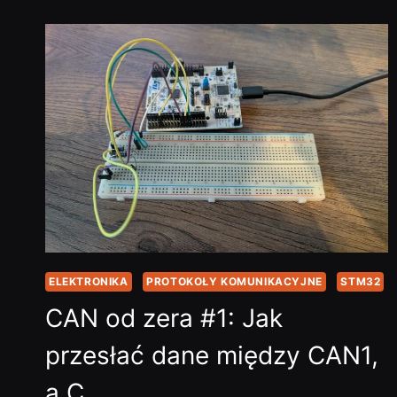
#3:
JAK
ZARZĄDZAĆ
DANYMI
CAN
W
RTOS?
P…
ELEKTRONIKA
PROTOKOŁY KOMUNIKACYJNE
STM32
CAN od zera #1: Jak
przesłać dane między CAN1,
a C…