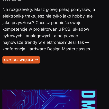
Na rozgrzewkę: Masz głowę pełną pomysłów, a
elektronikę traktujesz nie tylko jako hobby, ale
jako przyszłość? Chcesz podnieść swoje
kompetencje w projektowaniu PCB, układów
cyfrowych i analogowych, albo poznać
najnowsze trendy w elektronice? Jeśli tak —
konferencja Hardware Design Masterclasses…
KONFERENCJA
CZYTAJ WIĘCEJ
DLA
ELEKTRONIKÓW
KONSTRUKTORÓW-
HARDWA…