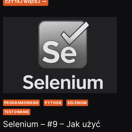
SELENIUM
CZYTAJ WIĘCEJ
–
#12
–
JAK
ZLOKALIZOWAĆ
ELEMENT
PO
ATRYB…
PROGRAMOWANIE
PYTHON
SELENIUM
TESTOWANIE
Selenium – #9 – Jak użyć