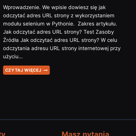
Wprowadzenie. We wpisie dowiesz się jak
odczytać adres URL strony z wykorzystaniem
modułu selenium w Pythonie. Zakres artykułu.
Jak odczytać adres URL strony? Test Zasoby
Źródła Jak odczytać adres URL strony? W celu
odczytania adresu URL strony internetowej przy
użyciu…
SELENIUM
CZYTAJ WIĘCEJ
–
#6
–
JAK
ODCZYTAĆ
ADRES
URL…
ty
Masz pytania