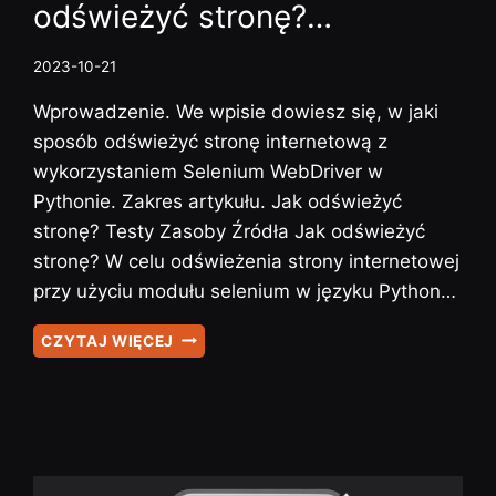
odświeżyć stronę?…
2023-10-21
Wprowadzenie. We wpisie dowiesz się, w jaki
sposób odświeżyć stronę internetową z
wykorzystaniem Selenium WebDriver w
Pythonie. Zakres artykułu. Jak odświeżyć
stronę? Testy Zasoby Źródła Jak odświeżyć
stronę? W celu odświeżenia strony internetowej
przy użyciu modułu selenium w języku Python…
SELENIUM
CZYTAJ WIĘCEJ
–
#10
–
JAK
ODŚWIEŻYĆ
STRONĘ?…