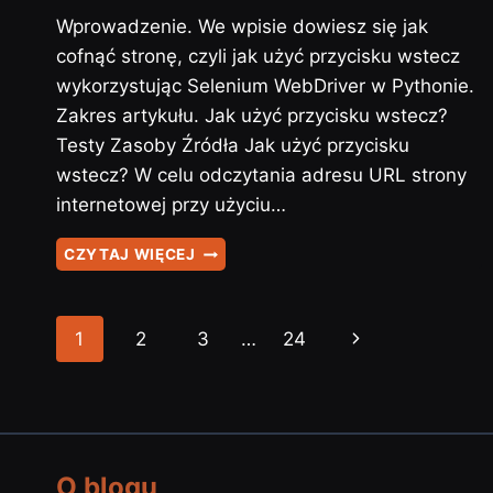
Wprowadzenie. We wpisie dowiesz się jak
cofnąć stronę, czyli jak użyć przycisku wstecz
wykorzystując Selenium WebDriver w Pythonie.
Zakres artykułu. Jak użyć przycisku wstecz?
Testy Zasoby Źródła Jak użyć przycisku
wstecz? W celu odczytania adresu URL strony
internetowej przy użyciu…
SELENIUM
CZYTAJ WIĘCEJ
–
#8
–
Nawigacja
1
2
3
…
24
Następna
JAK
UŻYĆ
strony
strona
PRZYCISKU
WSTECZ?
O blogu