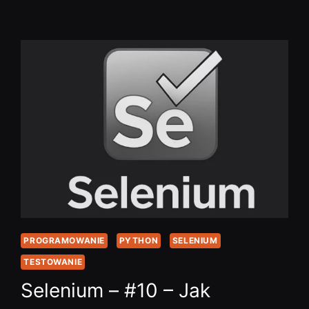
#13
–
JAK
ZLOKALIZOWAĆ
ELEMENT
PO
NAZWI…
PROGRAMOWANIE
PYTHON
SELENIUM
TESTOWANIE
Selenium – #10 – Jak