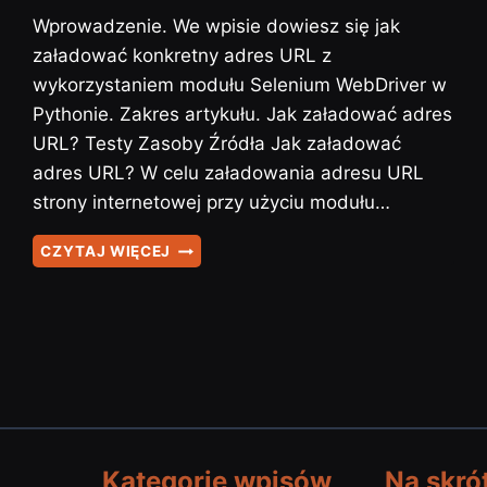
Wprowadzenie. We wpisie dowiesz się jak
załadować konkretny adres URL z
wykorzystaniem modułu Selenium WebDriver w
Pythonie. Zakres artykułu. Jak załadować adres
URL? Testy Zasoby Źródła Jak załadować
adres URL? W celu załadowania adresu URL
strony internetowej przy użyciu modułu…
SELENIUM
CZYTAJ WIĘCEJ
–
#7
–
JAK
ZAŁADOWAĆ
ADRES
URL?
Kategorie wpisów
Na skró