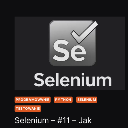
–
JAK
KORZYSTAĆ
Z
WBUDOWANE…
PROGRAMOWANIE
PYTHON
SELENIUM
TESTOWANIE
Selenium – #11 – Jak