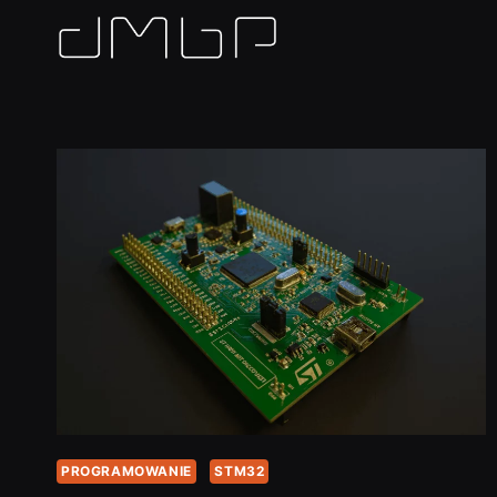
Przejdź
do
treści
PROGRAMOWANIE
STM32