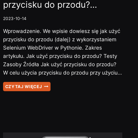
przycisku do przodu?…
2023-10-14
Wprowadzenie. We wpisie dowiesz się jak użyć
przycisku do przodu (dalej) z wykorzystaniem
Selenium WebDriver w Pythonie. Zakres
artykułu. Jak użyć przycisku do przodu? Testy
Zasoby Źródła Jak użyć przycisku do przodu?
W celu użycia przycisku do przodu przy użyciu…
SELENIUM
CZYTAJ WIĘCEJ
–
#9
–
JAK
UŻYĆ
PRZYCISKU
DO
PRZODU?…