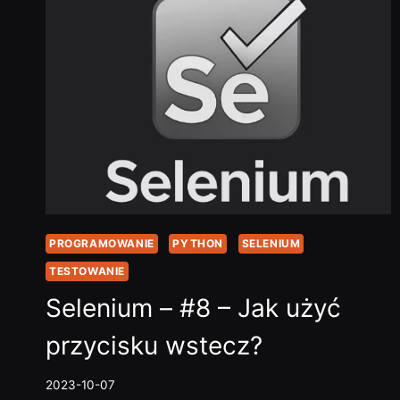
JAK
ZLOKALIZOWAĆ
ELEMENT
PO
ID?…
PROGRAMOWANIE
PYTHON
SELENIUM
TESTOWANIE
Selenium – #8 – Jak użyć
przycisku wstecz?
2023-10-07