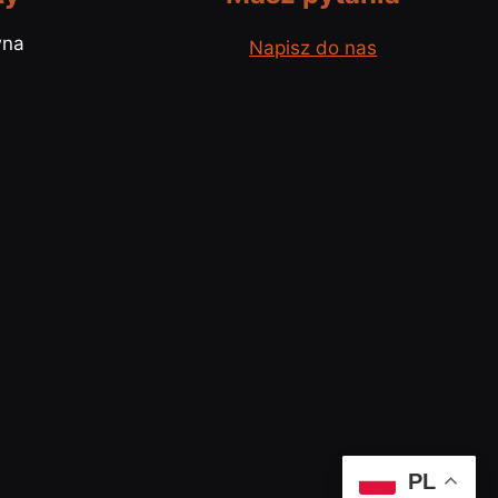
wna
Napisz do nas
PL