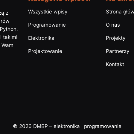
Wszystkie wpisy
Strona głó
zą z
erów
Programowanie
O nas
 Python.
 takimi
Elektronika
Projekty
y Wam
Projektowanie
Partnerzy
Kontakt
© 2026 DMBP – elektronika i programowanie