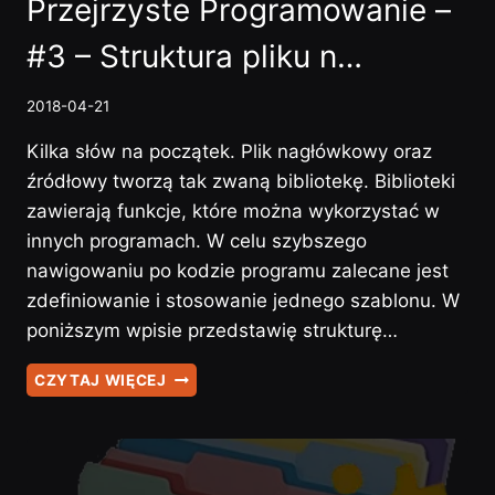
Przejrzyste Programowanie –
#3 – Struktura pliku n…
2018-04-21
Kilka słów na początek. Plik nagłówkowy oraz
źródłowy tworzą tak zwaną bibliotekę. Biblioteki
zawierają funkcje, które można wykorzystać w
innych programach. W celu szybszego
nawigowaniu po kodzie programu zalecane jest
zdefiniowanie i stosowanie jednego szablonu. W
poniższym wpisie przedstawię strukturę…
PRZEJRZYSTE
CZYTAJ WIĘCEJ
PROGRAMOWANIE
–
#3
–
STRUKTURA