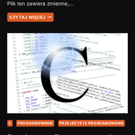
Plik ten zawiera zmienne,…
GIT
CZYTAJ WIĘCEJ
–
#2
–
PODSTAWOWA
KONFIGURACJA
C
PROGRAMOWANIE
PRZEJRZYSTE PROGRAMOWANIE