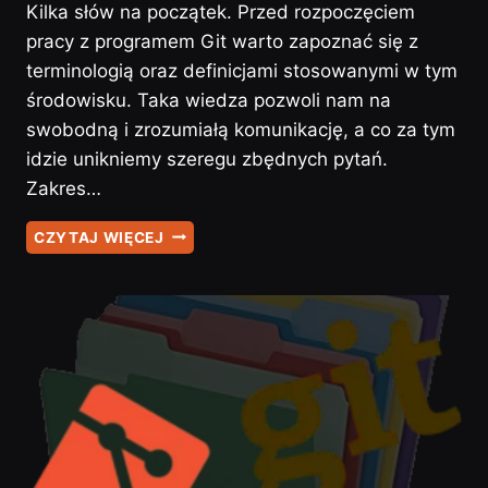
Kilka słów na początek. Przed rozpoczęciem
pracy z programem Git warto zapoznać się z
terminologią oraz definicjami stosowanymi w tym
środowisku. Taka wiedza pozwoli nam na
swobodną i zrozumiałą komunikację, a co za tym
idzie unikniemy szeregu zbędnych pytań.
Zakres…
GIT
CZYTAJ WIĘCEJ
–
#3
–
TERMINY
I
DEFINICJE