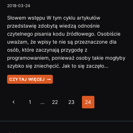
2018-03-24
Słowem wstępu W tym cyklu artykułów
przedstawię zdobytą wiedzą odnośnie
czytelnego pisania kodu źródłowego. Osobiście
uważam, że wpisy te nie są przeznaczone dla
osób, które zaczynają przygodę z
programowaniem, ponieważ osoby takie mogłyby
szybko się zniechęcić. Jak to się zaczęło…
PRZEJRZYSTE
CZYTAJ WIĘCEJ
PROGRAMOWANIE
–
#1
Nawigacja
Poprzednia
1
…
22
23
24
–
WPROW…
strony
strona