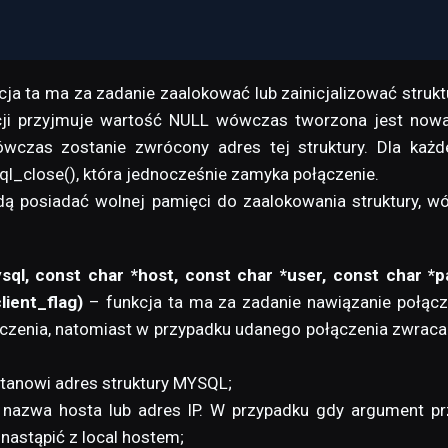
cja ta ma za zadanie zaalokować lub zainicjalizować stru
ji przyjmuje wartość NULL wówczas tworzona jest nowa 
czas zostanie zwrócony adres tej struktury. Dla każde
ql_close(), która jednocześnie zamyka połączenie.
ą posiadać wolnej pamięci do zaalokowania struktury, wó
 const char *host, const char *user, const char *pas
lient_flag)
– funkcja ta ma za zadanie nawiązanie połąc
czenia, natomiast w przypadku udanego połączenia zwraca
 stanowi adres struktury MYSQL;
st nazwa hosta lub adres IP. W przypadku gdy argument pr
nastąpić z local hostem;