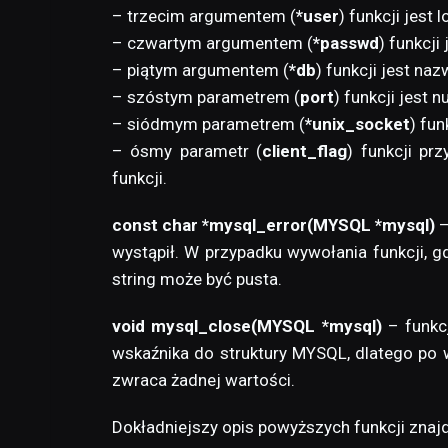
– trzecim argumentem (
*user
) funkcji jest
– czwartym argumentem (
*passwd
) funkcj
– piątym argumentem (
*db
) funkcji jest na
– szóstym parametrem (
port
) funkcji jest 
– siódmym parametrem (
*unix_socket
) fun
– ósmy parametr (
client_flag
) funkcji pr
funkcji.
const char *mysql_error(MYSQL *mysql)
–
wystąpił. W przypadku wywołania funkcji, g
string może być pusta.
void mysql_close(MYSQL *mysql)
– funkcj
wskaźnika do struktury MYSQL, dlatego po w
zwraca żadnej wartości.
Dokładniejszy opis powyższych funkcji znajd