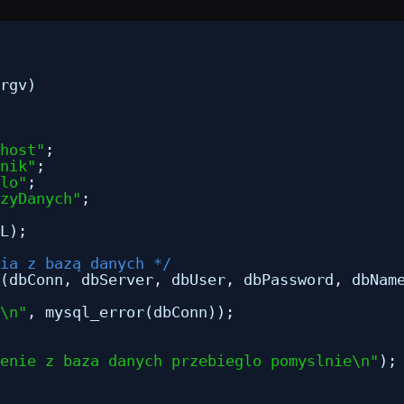
rgv)
host"
;
nik"
;    
lo"
;
zyDanych"
;
L);
ia z bazą danych */
(dbConn, dbServer, dbUser, dbPassword, dbNam
\n"
, mysql_error(dbConn));
enie z baza danych przebieglo pomyslnie\n"
);