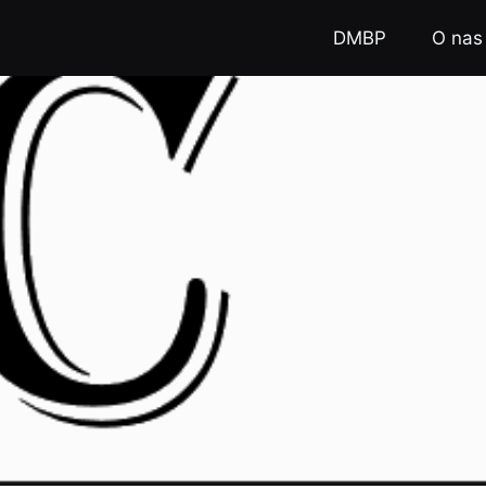
DMBP
O nas