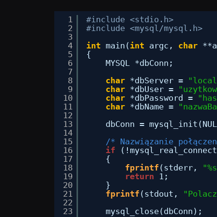
1
#include <stdio.h>
2
#include <mysql/mysql.h>
3
4
int
main(
int
argc, 
char
**a
5
{
6
MYSQL *dbConn;
7
8
char
*dbServer = 
"local
9
char
*dbUser = 
"uzytkow
10
char
*dbPassword = 
"has
11
char
*dbName = 
"nazwaBa
12
13
dbConn = mysql_init(NUL
14
15
/* Nazwiązanie połączen
16
if
(!mysql_real_connect
17
{
18
fprintf
(stderr, 
"%s
19
return
1;
20
}
21
fprintf
(stdout, 
"Polacz
22
23
mysql_close(dbConn);