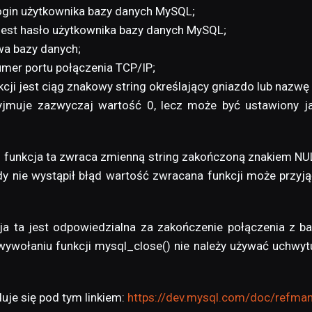
 login użytkownika bazy danych MySQL;
i jest hasło użytkownika bazy danych MySQL;
zwa bazy danych;
numer portu połączenia TCP/IP;
kcji jest ciąg znakowy string określający gniazdo lub nazwę
zyjmuje zazwyczaj wartość 0, lecz może być ustawiony 
 funkcja ta zwraca zmienną string zakończoną znakiem NULL
dy nie wystąpił błąd wartość zwracana funkcji może przyj
a ta jest odpowiedzialna za zakończenie połączenia z b
ywołaniu funkcji mysql_close() nie należy używać uchwytu
uje się pod tym linkiem:
https://dev.mysql.com/doc/refman