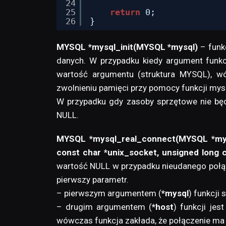
24
25
return
0;
26
}
MYSQL *mysql_init(MYSQL *mysql)
– funk
danych. W przypadku kiedy argument funkc
wartość argumentu (struktura MYSQL), wów
zwolnieniu pamięci przy pomocy funkcji mys
W przypadku gdy zasoby sprzętowe nie będ
NULL.
MYSQL *mysql_real_connect(MYSQL *mysql,
const char *unix_socket, unsigned long c
wartość NULL w przypadku nieudanego połą
pierwszy parametr.
– pierwszym argumentem (
*mysql
) funkcji
– drugim argumentem (
*host
) funkcji je
wówczas funkcja zakłada, że połączenie ma 