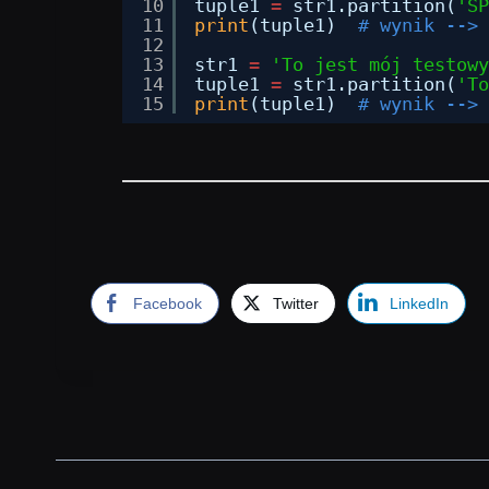
10
tuple1 
=
str1.partition(
'SP
11
print
(tuple1)  
# wynik --> 
12
13
str1 
=
'To jest mój testowy
14
tuple1 
=
str1.partition(
'To
15
print
(tuple1)  
# wynik --> 
Facebook
Twitter
LinkedIn