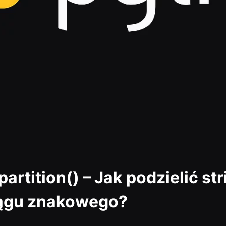
.partition() – Jak podzielić st
iągu znakowego?