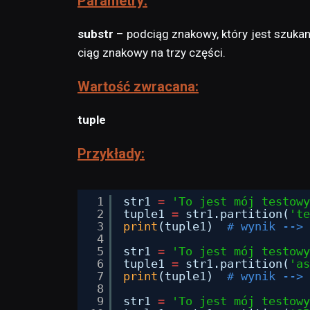
Parametry:
substr
– podciąg znakowy, który jest szuka
ciąg znakowy na trzy części.
Wartość zwracana:
tuple
Przykłady:
1
str1 
=
'To jest mój testowy
2
tuple1 
=
str1.partition(
'te
3
print
(tuple1)  
# wynik --> 
4
5
str1 
=
'To jest mój testowy
6
tuple1 
=
str1.partition(
'as
7
print
(tuple1)  
# wynik --> 
8
9
str1 
=
'To jest mój testowy