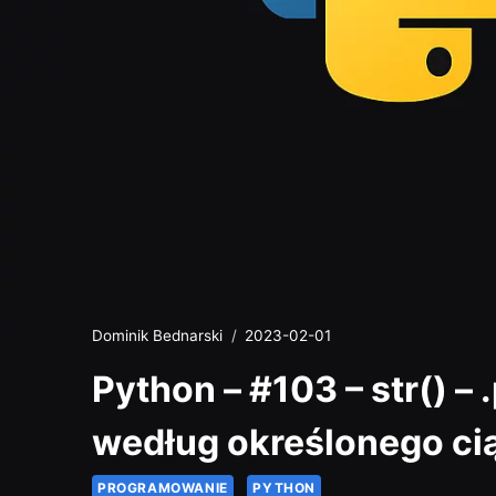
Dominik Bednarski
2023-02-01
Python – #103 – str() – 
według określonego c
PROGRAMOWANIE
PYTHON