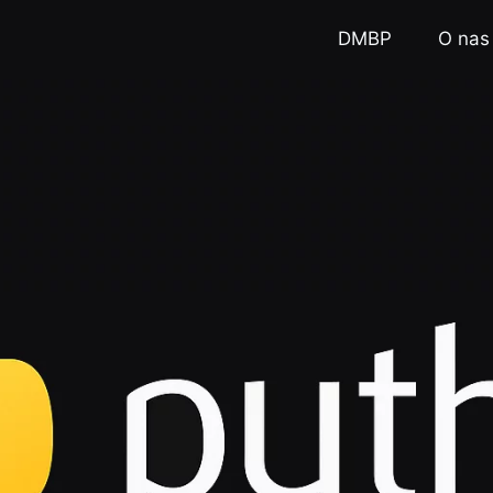
DMBP
O nas