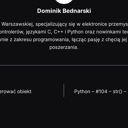
Dominik Bednarski
i Warszawskiej, specjalizujący się w elektronice przemy
trolerów, językami C, C++ i Python oraz nowinkami te
ównie z zakresu programowania, łącząc pasję z chęcią je
poszerzania.
nerować obiekt
Python – #104 – str() –