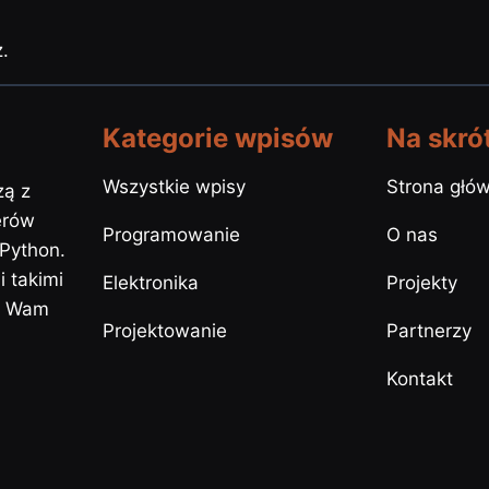
.
Kategorie wpisów
Na skró
Wszystkie wpisy
Strona głó
zą z
erów
Programowanie
O nas
 Python.
 takimi
Elektronika
Projekty
y Wam
Projektowanie
Partnerzy
Kontakt