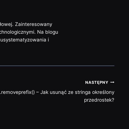
słowej. Zainteresowany
chnologicznymi. Na blogu
j usystematyzowania i
NASTĘPNY
 .removeprefix() – Jak usunąć ze stringa określony
przedrostek?