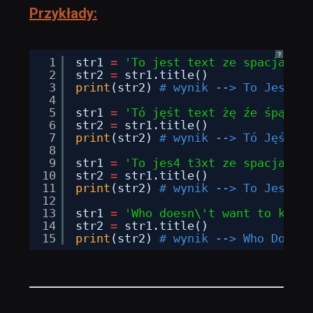
Przykłady:
?
1
str1 
=
'To jest text ze spacjami'
2
str2 
=
str1.title()
3
print
(str2) 
# wynik --> To Jest Te
4
5
str1 
=
'Tó jęśt text żę źe śpącjąm
6
str2 
=
str1.title()
7
print
(str2) 
# wynik --> Tó Jęśt Te
8
9
str1 
=
'To jes4 t3xt ze spacjami'
10
str2 
=
str1.title()
11
print
(str2) 
# wynik --> To Jes4 T3
12
13
str1 
=
'Who doesn\'t want to know 
14
str2 
=
str1.title()
15
print
(str2) 
# wynik --> Who Doesn'