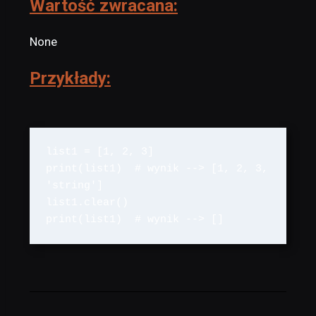
Wartość zwracana:
None
Przykłady:
list1 = [1, 2, 3]

print(list1)  # wynik --> [1, 2, 3, 
'string']

list1.clear()

print(list1)  # wynik --> []