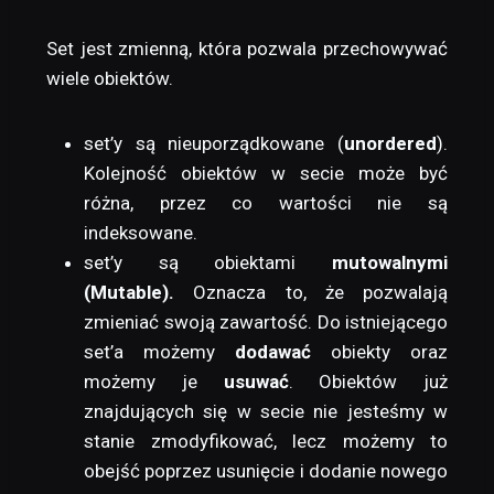
Set jest zmienną, która pozwala przechowywać
wiele obiektów.
set’y są nieuporządkowane (
unordered
).
Kolejność obiektów w secie może być
różna, przez co wartości nie są
indeksowane.
set’y są obiektami
mutowalnymi
(Mutable).
Oznacza to, że pozwalają
zmieniać swoją zawartość. Do istniejącego
set’a możemy
dodawać
obiekty oraz
możemy je
usuwać
. Obiektów już
znajdujących się w secie nie jesteśmy w
stanie zmodyfikować, lecz możemy to
obejść poprzez usunięcie i dodanie nowego