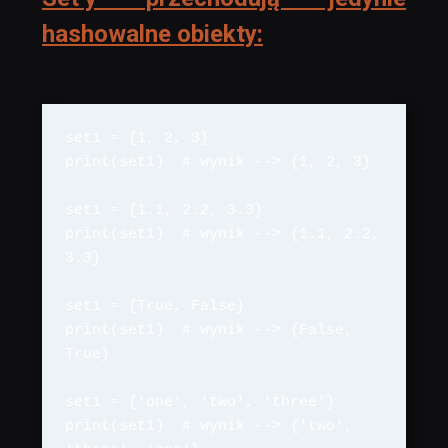
hashowalne obiekty:
set1 = {1, 2, 3}

print(set1)  # wynik --> {1, 2, 3}

set1 = {1.1, 2.2, 3.3}

print(set1)  # wynik --> {1.1, 2.2, 
3.3}

set1 = {True, False}

print(set1)  # wynik --> {False, 
True}

set1 = {'one', 'two', 'three'}

print(set1)  # wynik --> {'two', 