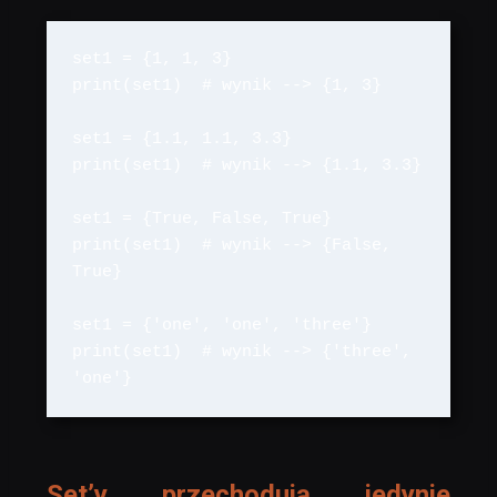
set1 = {1, 1, 3}

print(set1)  # wynik --> {1, 3}

set1 = {1.1, 1.1, 3.3}

print(set1)  # wynik --> {1.1, 3.3}

set1 = {True, False, True}

print(set1)  # wynik --> {False, 
True}

set1 = {'one', 'one', 'three'}

print(set1)  # wynik --> {'three', 
'one'}
Set’y przechodują jedynie