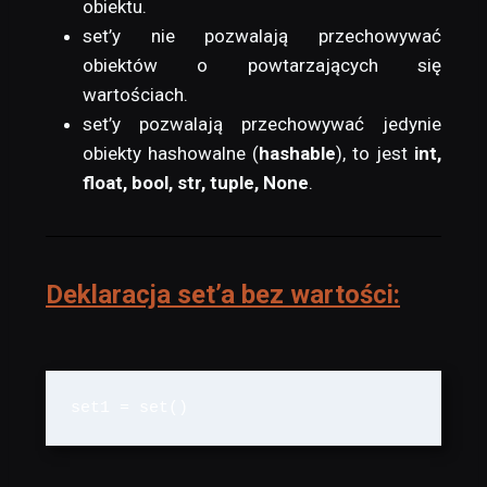
obiektu.
set’y nie pozwalają przechowywać
obiektów o powtarzających się
wartościach.
set’y pozwalają przechowywać jedynie
obiekty hashowalne (
hashable
), to jest
int,
float, bool, str, tuple, None
.
Deklaracja set’a bez wartości:
set1 = set()