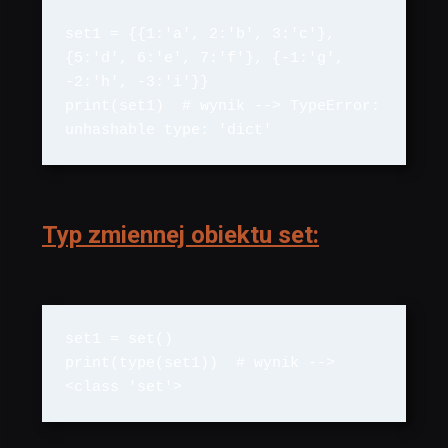
set1 = {{1:'a', 2:'b', 3:'c'}, 
{5:'d', 6:'e', 7:'f'}, {-1:'g', 
-2:'h', -3:'i'}}

print(set1)  # wynik --> TypeError: 
unhashable type: 'dict'
Typ zmiennej obiektu set:
set1 = set()

print(type(set1))  # wynik --> 
<class 'set'>