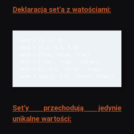
Deklaracja set’a z watościami:
set1 = {1, 2, 3}

set2 = {1.2, 3.4, 5.6}

set3 = {True, False, True}

set4 = {'one', 'two', 'three'}

set5 = {1, 1.2, 'three', True}

set6 = set({1, 1.2, 'three', True})
Set’y przechodują jedynie
unikalne wartości: