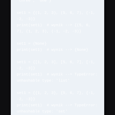
'three', 'one'}

set1 = {(1, 2, 3), (5, 6, 7), (-1, 
-2, -3)}

print(set1)  # wynik --> {(5, 6, 
7), (1, 2, 3), (-1, -2, -3)}

set1 = {None}

print(set1)  # wynik --> {None}

set1 = {[1, 2, 3], [5, 6, 7], [-1, 
-2, -3]}

print(set1)  # wynik --> TypeError: 
unhashable type: 'list'

set1 = {{1, 2, 3}, {5, 6, 7}, {-1, 
-2, -3}}

print(set1)  # wynik --> TypeError: 
unhashable type: 'set'
