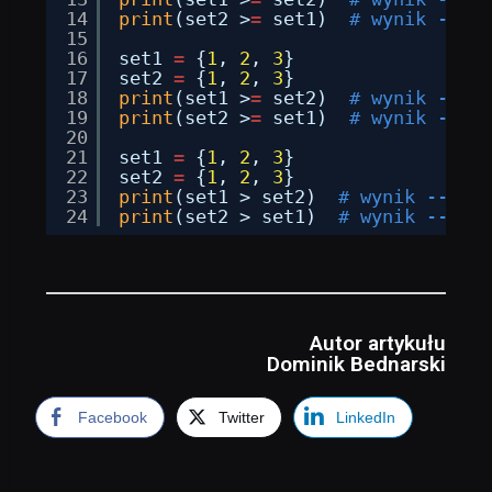
14
print
(set2 >
=
set1)  
# wynik --> T
15
16
set1 
=
{
1
, 
2
, 
3
}
17
set2 
=
{
1
, 
2
, 
3
}
18
print
(set1 >
=
set2)  
# wynik --> T
19
print
(set2 >
=
set1)  
# wynik --> T
20
21
set1 
=
{
1
, 
2
, 
3
}
22
set2 
=
{
1
, 
2
, 
3
}
23
print
(set1 > set2)  
# wynik --> Fa
24
print
(set2 > set1)  
# wynik --> Fa
Autor artykułu
Dominik Bednarski
Facebook
Twitter
LinkedIn