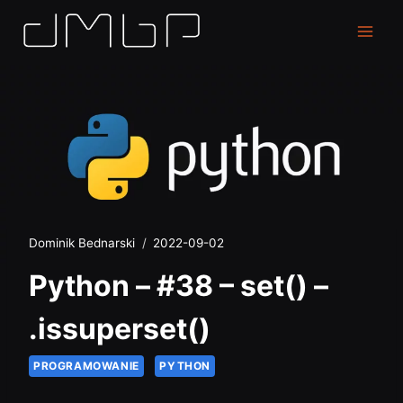
Dominik Bednarski
2022-09-02
Python – #38 – set() –
.issuperset()
PROGRAMOWANIE
PYTHON