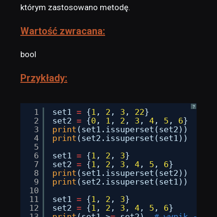
którym zastosowano metodę.
Wartość zwracana:
bool
Przykłady:
?
1
set1 
=
{
1
, 
2
, 
3
, 
22
}
2
set2 
=
{
0
, 
1
, 
2
, 
3
, 
4
, 
5
, 
6
}
3
print
(set1.issuperset(set2))  
# wy
4
print
(set2.issuperset(set1))  
# wy
5
6
set1 
=
{
1
, 
2
, 
3
}
7
set2 
=
{
1
, 
2
, 
3
, 
4
, 
5
, 
6
}
8
print
(set1.issuperset(set2))  
# wy
9
print
(set2.issuperset(set1))  
# wy
10
11
set1 
=
{
1
, 
2
, 
3
}
12
set2 
=
{
1
, 
2
, 
3
, 
4
, 
5
, 
6
}
13
print
(set1 >
=
set2)  
# wynik --> F