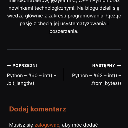
mikrokontrolerów, językami C, C++ i Python oraz
nowinkami technologicznymi. Na blogu dzieli się
wiedzą głównie z zakresu programowania, łącząc
pasję z chęcią jej usystematyzowania i
poszerzania.
POPRZEDNI
NASTĘPNY
Python – #60 – int() –
Python – #62 – int() –
.bit_length()
.from_bytes()
Dodaj komentarz
Musisz się
zalogować
, aby móc dodać