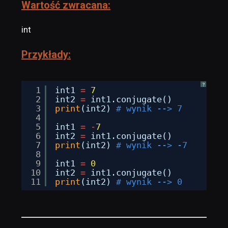
Wartość zwracana:
int
Przykłady:
?
1
int1 
=
7
2
int2 
=
int1.conjugate()
3
print
(int2) 
# wynik --> 7
4
5
int1 
=
-
7
6
int2 
=
int1.conjugate()
7
print
(int2) 
# wynik --> -7
8
9
int1 
=
0
10
int2 
=
int1.conjugate()
11
print
(int2) 
# wynik --> 0