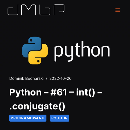
Dominik Bednarski
2022-10-26
Python – #61 – int() –
.conjugate()
PROGRAMOWANIE
PYTHON