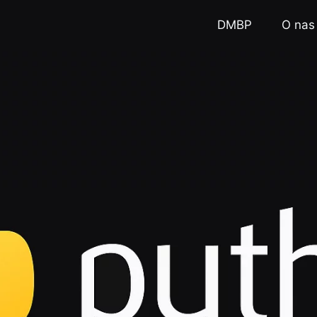
DMBP
O nas