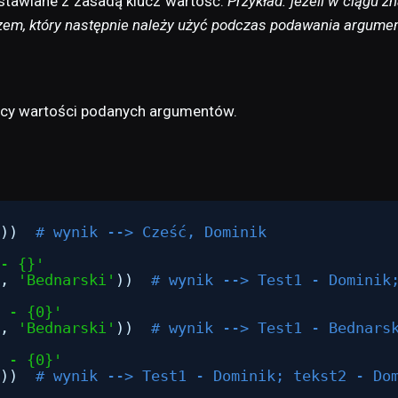
stawiane z zasadą klucz wartość.
Przykład: jeżeli w ciągu
czem, który następnie należy użyć podczas podawania argume
cy wartości podanych argumentów.
))  
# wynik --> Cześć, Dominik
- {}'
, 
'Bednarski'
))  
# wynik --> Test1 - Dominik
 - {0}'
, 
'Bednarski'
))  
# wynik --> Test1 - Bednars
 - {0}'
))  
# wynik --> Test1 - Dominik; tekst2 - Do