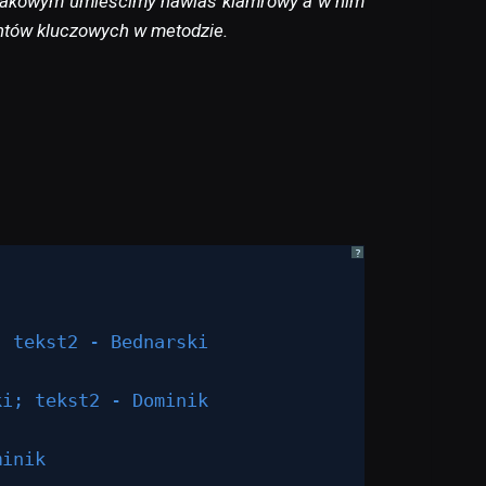
 znakowym umieścimy nawias klamrowy a w nim
ntów kluczowych w metodzie.
?
; tekst2 - Bednarski
ki; tekst2 - Dominik
minik