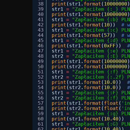
38
print
(str1.
format
(
10000000
)
39
str1 
=
"Zapłaciłem {:_} PLN
40
print
(str1.
format
(
10000000
)
41
str1 
=
"Zapłaciłem {:b} PLN
42
print
(str1.
format
(
10
))  
# w
43
str1 
=
"Zapłaciłem {:c} PLN
44
print
(str1.
format
(
57
))  
# w
45
str1 
=
"Zapłaciłem {:d} PLN
46
print
(str1.
format
(
0xFF
))  
#
47
str1 
=
"Zapłaciłem {:e} PLN
48
str2 
=
"Zapłaciłem {:E} PLN
49
print
(str1.
format
(
10000000
)
50
print
(str2.
format
(
10000000
)
51
str1 
=
"Zapłaciłem {:f} PLN
52
str2 
=
"Zapłaciłem {:.2f} P
53
print
(str1.
format
(
10.0
))  
#
54
print
(str2.
format
(
10.0
))  
#
55
str1 
=
"Zapłaciłem {:F} PLN
56
str2 
=
"Zapłaciłem {:f} PLN
57
print
(str1.
format
(
float
(
'in
58
print
(str2.
format
(
float
(
'in
59
str1 
=
"Zapłaciłem {:g} PLN
60
print
(str1.
format
(
10.40
))  
61
str1 
=
"Zapłaciłem {:G} PLN
62
print
(str1.
format
(
10.40
))  