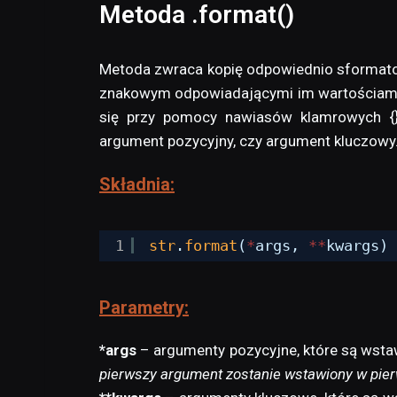
Metoda .format()
Metoda zwraca kopię odpowiednio sformato
znakowym odpowiadającymi im wartościami 
się przy pomocy nawiasów klamrowych {}
argument pozycyjny, czy argument kluczowy
Składnia:
1
str
.
format
(
*
args, 
*
*
kwargs)
Parametry:
*args
– argumenty pozycyjne, które są wsta
pierwszy argument zostanie wstawiony w pie