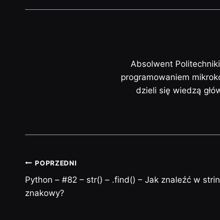
Absolwent Politechnik
programowaniem mikrokon
dzieli się wiedzą gł
POPRZEDNI
Python – #82 – str() – .find() – Jak znaleźć w stri
znakowy?