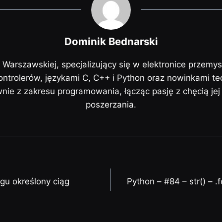
Dominik Bednarski
i Warszawskiej, specjalizujący się w elektronice przemy
trolerów, językami C, C++ i Python oraz nowinkami te
ównie z zakresu programowania, łącząc pasję z chęcią je
poszerzania.
ngu określony ciąg
Python – #84 – str() – 