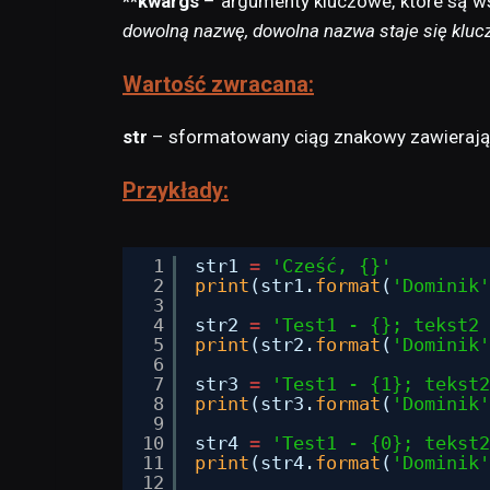
**kwargs
– argumenty kluczowe, które są w
dowolną nazwę, dowolna nazwa staje się klu
Wartość zwracana:
str
– sformatowany ciąg znakowy zawierają
Przykłady:
1
str1 
=
'Cześć, {}'
2
print
(str1.
format
(
'Dominik'
3
4
str2 
=
'Test1 - {}; tekst2 
5
print
(str2.
format
(
'Dominik'
6
7
str3 
=
'Test1 - {1}; tekst2
8
print
(str3.
format
(
'Dominik'
9
10
str4 
=
'Test1 - {0}; tekst2
11
print
(str4.
format
(
'Dominik'
12