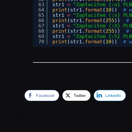
63
str1 
=
"Zapłaciłem {:o} PLN
64
print
(str1.
format
(
10
))  
# w
65
str1 
=
"Zapłaciłem {:x} PLN
66
print
(str1.
format
(
255
))  
# 
67
str1 
=
"Zapłaciłem {:X} PLN
68
print
(str1.
format
(
255
))  
# 
69
str1 
=
"Zapłaciłem {:%} PLN
70
print
(str1.
format
(
10
))  
# w
Facebook
Twitter
LinkedIn