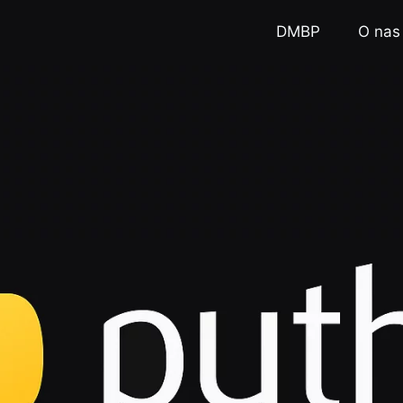
DMBP
O nas