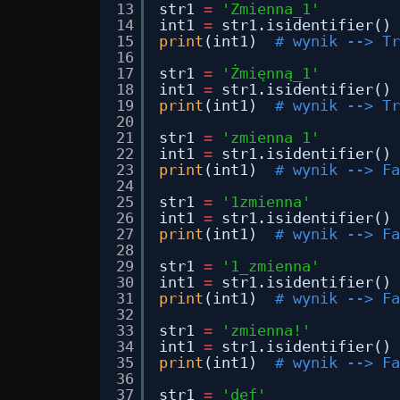
13
str1 
=
'Zmienna_1'
14
int1 
=
str1.isidentifier()
15
print
(int1)  
# wynik --> Tr
16
17
str1 
=
'Żmięnną_1'
18
int1 
=
str1.isidentifier()
19
print
(int1)  
# wynik --> Tr
20
21
str1 
=
'zmienna 1'
22
int1 
=
str1.isidentifier()
23
print
(int1)  
# wynik --> Fa
24
25
str1 
=
'1zmienna'
26
int1 
=
str1.isidentifier()
27
print
(int1)  
# wynik --> Fa
28
29
str1 
=
'1_zmienna'
30
int1 
=
str1.isidentifier()
31
print
(int1)  
# wynik --> Fa
32
33
str1 
=
'zmienna!'
34
int1 
=
str1.isidentifier()
35
print
(int1)  
# wynik --> Fa
36
37
str1 
=
'def'