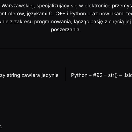
i Warszawskiej, specjalizujący się w elektronice przemy
trolerów, językami C, C++ i Python oraz nowinkami te
ównie z zakresu programowania, łącząc pasję z chęcią je
poszerzania.
czy string zawiera jedynie
Python – #92 – str() – .is
.