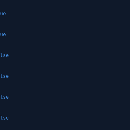
ue
ue
lse
lse
lse
lse