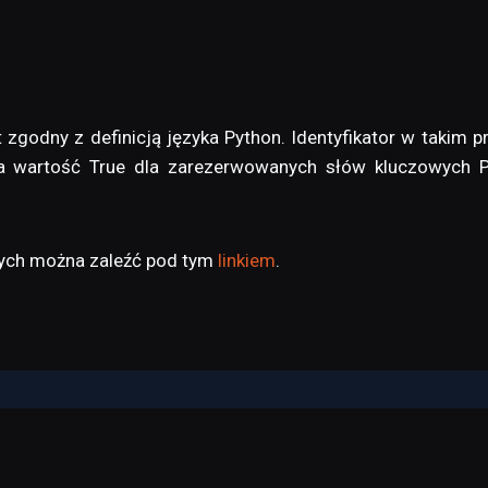
st zgodny z definicją języka Python. Identyfikator w taki
a wartość True dla zarezerwowanych słów kluczowych Py
wych można zaleźć pod tym
linkiem
.