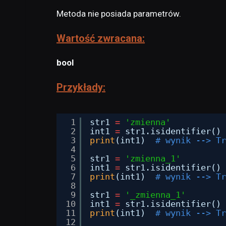
Metoda nie posiada parametrów.
Wartość zwracana:
bool
Przykłady:
1
str1 
=
'zmienna'
2
int1 
=
str1.isidentifier()
3
print
(int1)  
# wynik --> Tr
4
5
str1 
=
'zmienna_1'
6
int1 
=
str1.isidentifier()
7
print
(int1)  
# wynik --> Tr
8
9
str1 
=
'_zmienna_1'
10
int1 
=
str1.isidentifier()
11
print
(int1)  
# wynik --> Tr
12