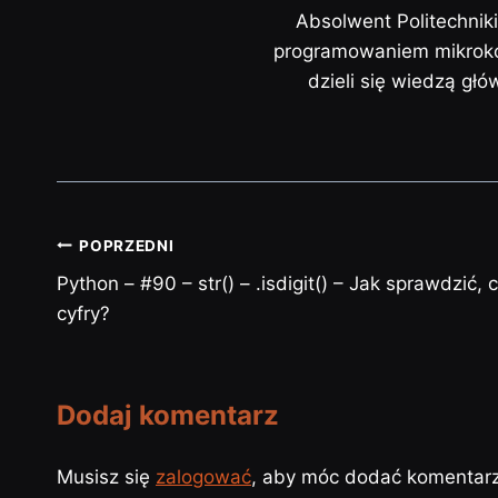
Absolwent Politechnik
programowaniem mikrokon
dzieli się wiedzą gł
POPRZEDNI
Python – #90 – str() – .isdigit() – Jak sprawdzić, 
cyfry?
Dodaj komentarz
Musisz się
zalogować
, aby móc dodać komentarz