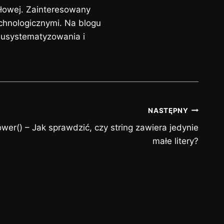
słowej. Zainteresowany
chnologicznymi. Na blogu
j usystematyzowania i
NASTĘPNY
lower() – Jak sprawdzić, czy string zawiera jedynie
małe litery?