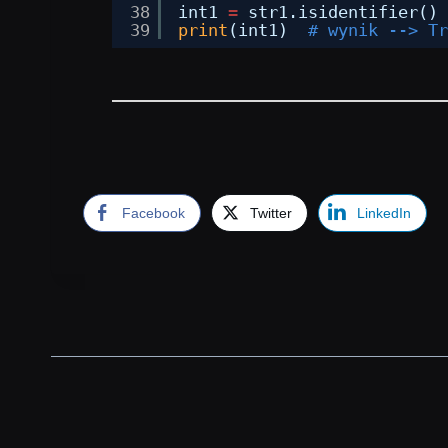
38
int1 
=
str1.isidentifier()
39
print
(int1)  
# wynik --> Tr
Facebook
Twitter
LinkedIn