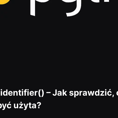
.isidentifier() – Jak sprawdz
być użyta?