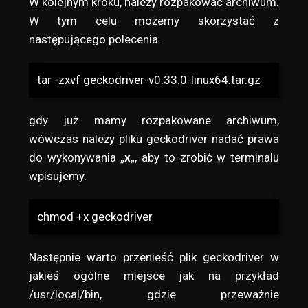
W kolejnym kroku, należy rozpakować archiwum.
W tym celu możemy skorzystać z
następującego polecenia.
tar -zxvf geckodriver-v0.33.0-linux64.tar.gz
gdy już mamy rozpakowane archiwum,
wówczas należy pliku geckodriver nadać prawa
do wykonywania „
x
„, aby to zrobić w terminalu
wpisujemy.
chmod +x geckodriver
Następnie warto przenieść plik geckodriver w
jakieś ogólne miejsce jak na przykład
/usr/local/bin, gdzie przeważnie