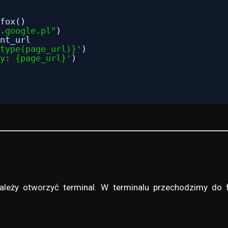
fox()
.google.pl
"
)
nt_url
type(page_url)}'
)
y: {page_url}'
)
ależy otworzyć terminal. W terminalu przechodzimy do 