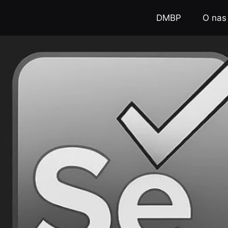
DMBP
O nas