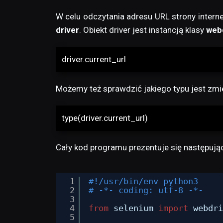
W celu odczytania adresu URL strony intern
driver
. Obiekt driver jest instancją klasy
webd
driver.current_url
Możemy też sprawdzić jakiego typu jest zm
type(driver.current_url)
Cały kod programu prezentuje się następują
1
#!/usr/bin/env python3
2
# -*- coding: utf-8 -*-
3
4
from
selenium 
import
webdri
5