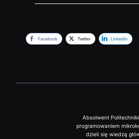
Facebook
Twitter
LinkedIn
Absolwent Politechnik
programowaniem mikrokon
dzieli się wiedzą gł