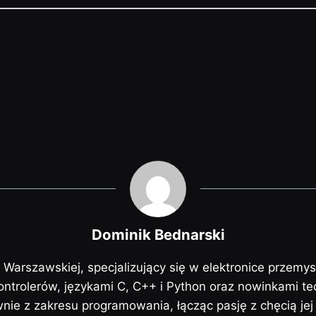
Dominik Bednarski
i Warszawskiej, specjalizujący się w elektronice przemy
trolerów, językami C, C++ i Python oraz nowinkami te
ównie z zakresu programowania, łącząc pasję z chęcią je