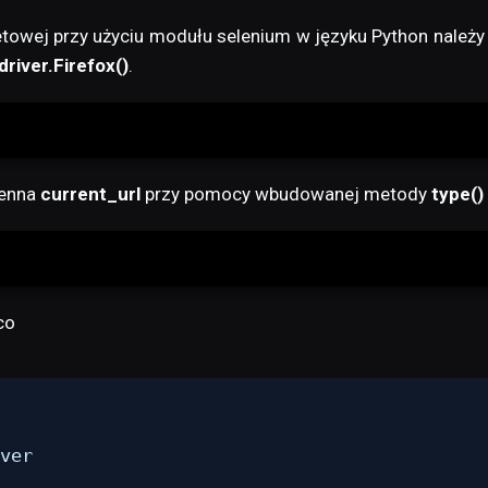
etowej przy użyciu modułu selenium w języku Python należ
river.Firefox()
.
ienna
current_url
przy pomocy wbudowanej metody
type()
co
ver