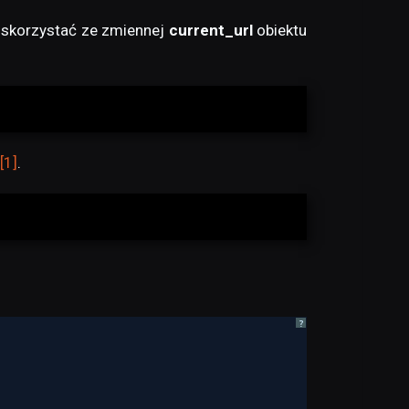
y skorzystać ze zmiennej
current_url
obiektu
[1]
.
?