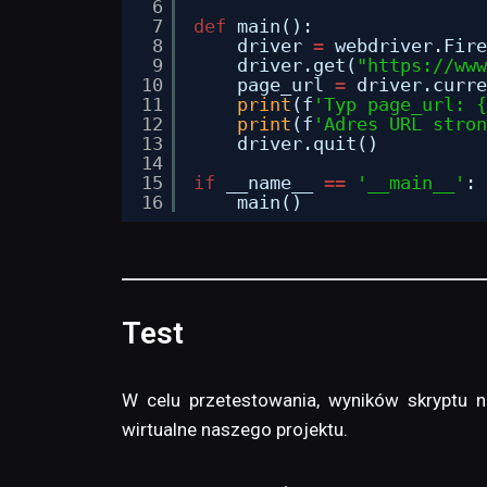
6
7
def
main():
8
driver 
=
webdriver.Fire
9
driver.get(
"
https://www
10
page_url 
=
driver.curre
11
print
(f
'Typ page_url: {
12
print
(f
'Adres URL stron
13
driver.quit()
14
15
if
__name__ 
=
=
'__main__'
:
16
main()
Test
W celu przetestowania, wyników skryptu n
wirtualne naszego projektu.