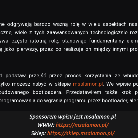
 odgrywają bardzo ważną rolę w wielu aspektach nasze
ne, wiele z tych zaawansowanych technologicznie rozw
rywa często istotną rolę, stanowiąc fundamentalny el
ię jako pierwszy, przez co realizuje on między innymi p
od podstaw przejść przez proces korzystania ze wbud
e tylko możesz nabyć w sklepie
msalamon.pl
. We wpisie p
wbudowanego bootloadera. Przedstawiłem także krok p
rogramowania do wgrania programu przez bootloader, ale
Sponsorem wpisu jest msalamon.pl
WWW:
https://msalamon.pl/
Sklep:
https://sklep.msalamon.pl/