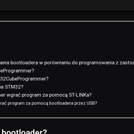
owania bootloadera w porównaniu do programowania z zast
beProgrammer?
TM32CubeProgrammer?
 na STM32?
r wgrać program za pomocą ST-LINKa?
ać program za pomocą bootloadera przez USB?
 bootloader?