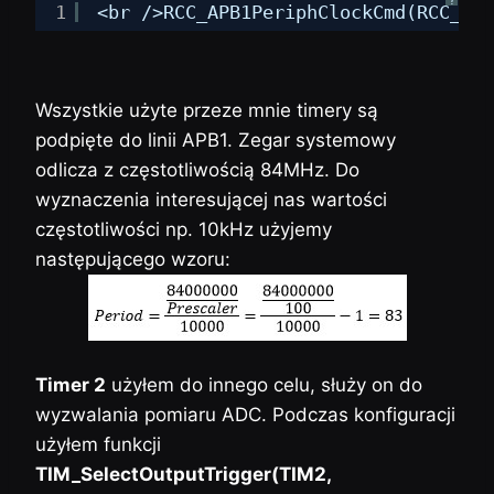
?
1
<br />RCC_APB1PeriphClockCmd(RCC_APB
Wszystkie użyte przeze mnie timery są
podpięte do linii APB1. Zegar systemowy
odlicza z częstotliwością 84MHz. Do
wyznaczenia interesującej nas wartości
częstotliwości np. 10kHz użyjemy
następującego wzoru:
Timer 2
użyłem do innego celu, służy on do
wyzwalania pomiaru ADC. Podczas konfiguracji
użyłem funkcji
TIM_SelectOutputTrigger(TIM2,