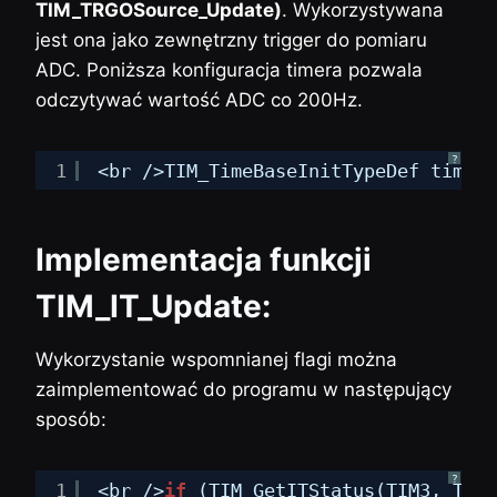
TIM_TRGOSource_Update)
. Wykorzystywana
jest ona jako zewnętrzny trigger do pomiaru
ADC. Poniższa konfiguracja timera pozwala
odczytywać wartość ADC co 200Hz.
?
1
<br />TIM_TimeBaseInitTypeDef tim2;<
Implementacja funkcji
TIM_IT_Update:
Wykorzystanie wspomnianej flagi można
zaimplementować do programu w następujący
sposób:
?
1
<br />
if
(TIM_GetITStatus(TIM3, TIM_