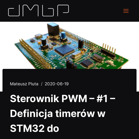
Przejdź
do
treści
Mateusz Pluta
2020-06-19
Sterownik PWM – #1 –
Definicja timerów w
STM32 do