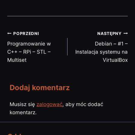
Nawigacja
POPRZEDNI
NASTĘPNY
Programowanie w
Debian – #1 –
wpisu
C++ – RPi – STL –
Instalacja systemu na
Multiset
VirtualBox
Dodaj komentarz
Musisz się
zalogować
, aby móc dodać
komentarz.